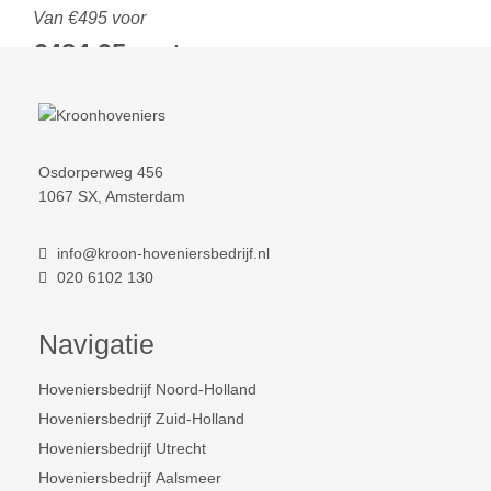
Van €495 voor
€484,95 p.st.
COMPLEET PAKKET INCLUSIEF:
montagekosten
Osdorperweg 456
hardhouten palen
1067 SX, Amsterdam
snelboton
info@kroon-hoveniersbedrijf.nl
020 6102 130
Voorwaarden
Navigatie
Bovenstaande prijzen zijn gebaseerd op een minimale
afname van 25m2 en een goede bereibaarheid voor onze
Hoveniersbedrijf Noord-Holland
machines.
Hoveniersbedrijf Zuid-Holland
Zaag en knipwerkzaamheden worden apart in rekening
Hoveniersbedrijf Utrecht
gebracht.
Hoveniersbedrijf Aalsmeer